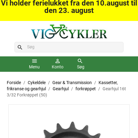
Vi holder ferielukket fra den 10.august til
den 23. august
search
menu
person_outline
search
Menu
Konto
Søg
Forside
Cykeldele
Gear & Transmission
Kassetter,
frikranse og gearhjul
Gearhjul
forkrøppet
Gearhjul 16t
3/32 Forkrøppet (50)