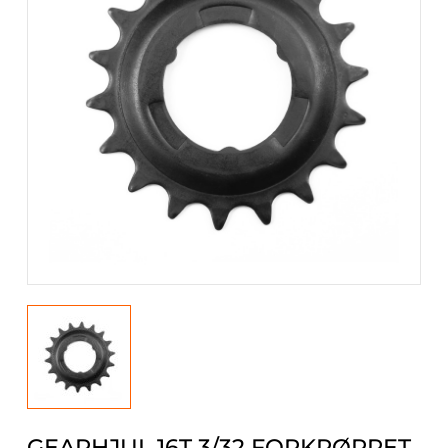
GEARHJUL 16T 3/32 FORKRØPPET