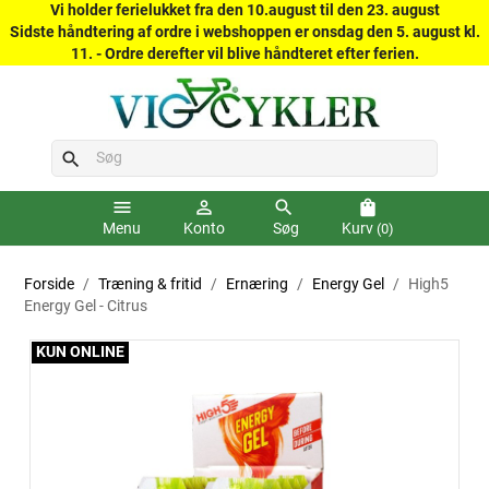
Vi holder ferielukket fra den 10.august til den 23. august
Sidste håndtering af ordre i webshoppen er onsdag den 5. august kl.
11. - Ordre derefter vil blive håndteret efter ferien.
search
menu
person_outline
search
shopping_bag
Menu
Konto
Søg
Kurv
(0)
Forside
Træning & fritid
Ernæring
Energy Gel
High5
Energy Gel - Citrus
KUN ONLINE