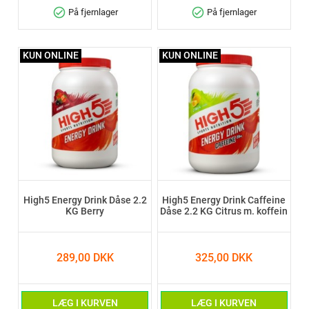
check_circle
check_circle
På fjernlager
På fjernlager
KUN ONLINE
KUN ONLINE
High5 Energy Drink Dåse 2.2
High5 Energy Drink Caffeine
KG Berry
Dåse 2.2 KG Citrus m. koffein
289,00 DKK
325,00 DKK
LÆG I KURVEN
LÆG I KURVEN