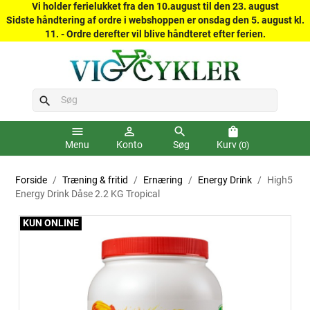
Vi holder ferielukket fra den 10.august til den 23. august
Sidste håndtering af ordre i webshoppen er onsdag den 5. august kl.
11. - Ordre derefter vil blive håndteret efter ferien.
search
menu
person_outline
search
shopping_bag
Menu
Konto
Søg
Kurv
(0)
Forside
Træning & fritid
Ernæring
Energy Drink
High5
Energy Drink Dåse 2.2 KG Tropical
KUN ONLINE