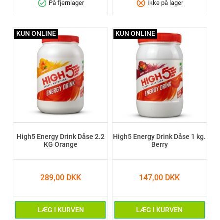
check_circle
cancel
På fjernlager
Ikke på lager
KUN ONLINE
KUN ONLINE
High5 Energy Drink Dåse 2.2
High5 Energy Drink Dåse 1 kg.
KG Orange
Berry
289,00 DKK
147,00 DKK
LÆG I KURVEN
LÆG I KURVEN