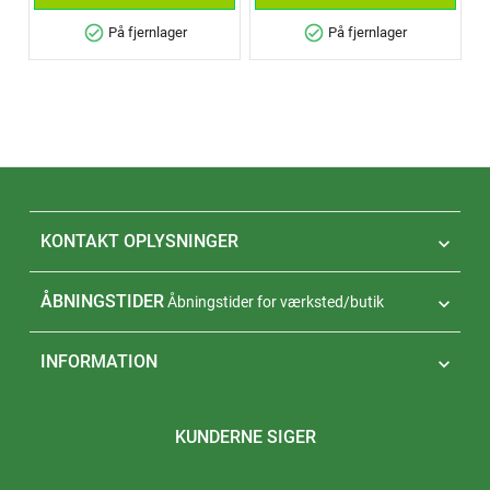
check_circle
check_circle
På fjernlager
På fjernlager
KONTAKT OPLYSNINGER

ÅBNINGSTIDER
Åbningstider for værksted/butik

INFORMATION

KUNDERNE SIGER