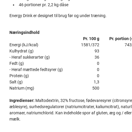
46 portioner pr. 2,2 kg dåse
Energy Drink er designet til brug før og under træning.
Næringsindhold
Pr. 100 g
Pr. portion (
Energi (kJ/kcal)
1581/372
743
Kulhydrat (g)
93
- Heraf sukkerarter (g)
36
Fedt (g)
0
- Heraf mættede fedtsyrer (g)
0
Protein (g)
0
Salt (g)
1,3
Natrium (mg)
500
Ingredienser:
Maltodextrin, 32% fructose, fødevaresyrer (citronsyre
æblesyre), surhedsregulatorer (natriumcitrater, kaliumcitrat), naturl
aromaer, natriumchlorid. Kan indeholde spor af gluten, æg og / eller
mælk.