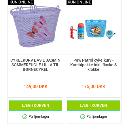
KUN ONLINE
KUN ONLINE
CYKELKURV BASIL JASMIN
Paw Patrol cykelkurv -
SOMMERFUGLE LILLA TIL
Kombipakke inkl. flaske &
BØRNECYKEL
klokke
149,00 DKK
175,00 DKK
LÆG I KURVEN
LÆG I KURVEN
check_circle
check_circle
På fjernlager
På fjernlager