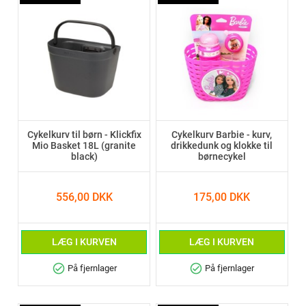
Cykelkurv til børn - Klickfix
Cykelkurv Barbie - kurv,
Mio Basket 18L (granite
drikkedunk og klokke til
black)
børnecykel
556,00 DKK
175,00 DKK
LÆG I KURVEN
LÆG I KURVEN
check_circle
check_circle
På fjernlager
På fjernlager