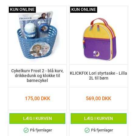
KUN ONLINE
KUN ONLINE
Cykelkurv Frost 2 - blå kurv,
KLICKFIX Lori styrtaske - Lilla
drikkedunk og klokke til
2L til børn
børnecykel
175,00 DKK
569,00 DKK
LÆG I KURVEN
LÆG I KURVEN
check_circle
check_circle
På fjernlager
På fjernlager