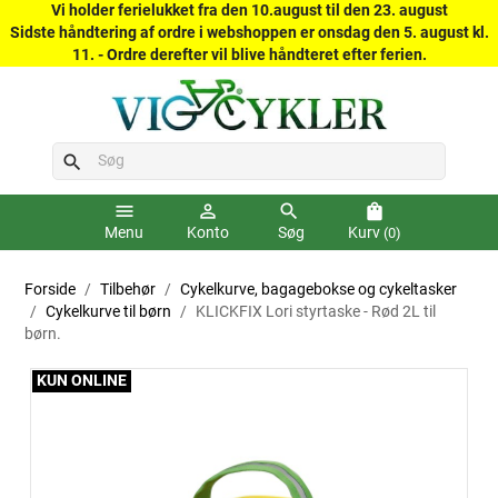
Vi holder ferielukket fra den 10.august til den 23. august
Sidste håndtering af ordre i webshoppen er onsdag den 5. august kl.
11. - Ordre derefter vil blive håndteret efter ferien.
search
menu
person_outline
search
shopping_bag
Menu
Konto
Søg
Kurv
(0)
Forside
Tilbehør
Cykelkurve, bagagebokse og cykeltasker
Cykelkurve til børn
KLICKFIX Lori styrtaske - Rød 2L til
børn.
KUN ONLINE