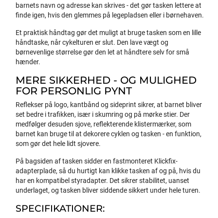
barnets navn og adresse kan skrives - det gør tasken lettere at
finde igen, hvis den glemmes på legepladsen eller i børnehaven.
Et praktisk håndtag gør det muligt at bruge tasken som en lille
håndtaske, når cykelturen er slut. Den lave vægt og
børnevenlige størrelse gør den let at håndtere selv for små
hænder.
MERE SIKKERHED - OG MULIGHED
FOR PERSONLIG PYNT
Reflekser på logo, kantbånd og sideprint sikrer, at barnet bliver
set bedre i trafikken, især i skumring og på mørke stier. Der
medfølger desuden sjove, reflekterende klistermærker, som
barnet kan bruge til at dekorere cyklen og tasken - en funktion,
som gør det hele lidt sjovere.
På bagsiden af tasken sidder en fastmonteret Klickfix-
adapterplade, så du hurtigt kan klikke tasken af og på, hvis du
har en kompatibel styradapter. Det sikrer stabilitet, uanset
underlaget, og tasken bliver siddende sikkert under hele turen.
SPECIFIKATIONER: