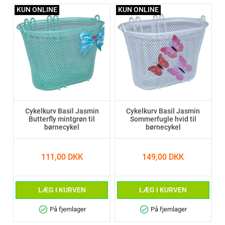
KUN ONLINE
KUN ONLINE
Cykelkurv Basil Jasmin
Cykelkurv Basil Jasmin
Butterfly mintgrøn til
Sommerfugle hvid til
børnecykel
børnecykel
111,00 DKK
149,00 DKK
LÆG I KURVEN
LÆG I KURVEN
check_circle
check_circle
På fjernlager
På fjernlager