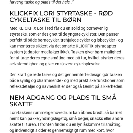
farverig taske og plads til det hele…"
KLICKFIX LORI STYRTASKE - RØD
CYKELTASKE TIL BØRN
Med KLICKFIX Lori i rød får du en solid og børnevenlig
styrtaske, som er designet til de yngste cyklister. Den passer
perfekt til både børnecykler, trehjulede cykler og løbecykler - og
kan monteres sikkert via det smarte KLICKFIX-styradapter
system (adapter medfølger ikke). Tasken giver børn mulighed
for at tage deres egne småting med på tur, hvilket styrker deres
selvstændighed og giver en sjovere cykeloplevelse.
Den kraftige røde farve og det gennemførte design gør tasken
både synlig og charmerende - og med praktiske funktioner som
refleksdetaljer og navneskilt er der også tænkt på sikkerheden.
NEM ADGANG OG PLADS TIL SMÅ
SKATTE
Lori-taskens rummelige hovedrum kan åbnes bredt, så barnet
nemt kan pakke yndlingslegetøj, små bøger, snacks eller andre
skatte til turen. I fronten finder du en lynlåslomme til småting,
og indvendigt sidder et gennemsigtigt rum med kort, hvor