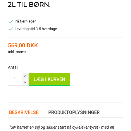
2L TIL BØRN.

På fjernlager

Leveringstid 3-5 hverdage
569,00 DKK
Inkl. moms
Antal
LÆG I KURVEN
BESKRIVELSE
PRODUKTOPLYSNINGER
"Giv barnet en sej og sikker start på cykeleventyret - med en