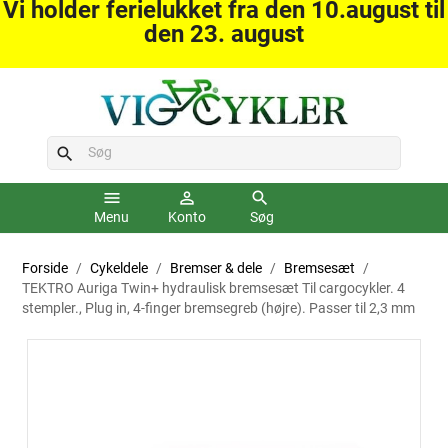
Vi holder ferielukket fra den 10.august til
den 23. august
search
menu
person_outline
search
Menu
Konto
Søg
Forside
Cykeldele
Bremser & dele
Bremsesæt
TEKTRO Auriga Twin+ hydraulisk bremsesæt Til cargocykler. 4
stempler., Plug in, 4-finger bremsegreb (højre). Passer til 2,3 mm