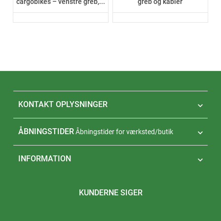
cargobikes – venstre greb,...
greb og kabler
KONTAKT OPLYSNINGER

ÅBNINGSTIDER
Åbningstider for værksted/butik

INFORMATION

KUNDERNE SIGER