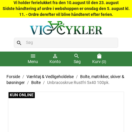
Vi holder ferielukket fra den 10.august til den 23. august
Sidste håndtering af ordre i webshoppen er onsdag den 5. august kl.
11. - Ordre derefter vil blive håndteret efter ferien.
search
menu
person_outline
search
shopping_bag
Menu
Konto
Søg
Kurv
(0)
Forside
Værktøj & Vedligeholdelse
Bolte, møtrikker, skiver &
bøsninger
Bolte
Unbracoskrue Rustfri 5x40 100pk.
KUN ONLINE