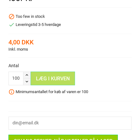

Too few in stock

Leveringstid 3-5 hverdage
4,00 DKK
Inkl. moms
Antal
LÆG I KURVEN
info
Minimumsantallet for køb af varen er 100