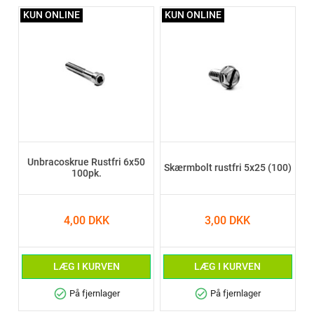
KUN ONLINE
KUN ONLINE
Unbracoskrue Rustfri 6x50
Skærmbolt rustfri 5x25 (100)
100pk.
4,00 DKK
3,00 DKK
LÆG I KURVEN
LÆG I KURVEN
check_circle
check_circle
På fjernlager
På fjernlager