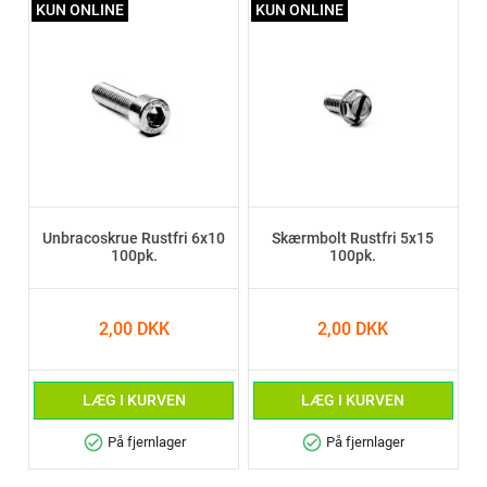
KUN ONLINE
KUN ONLINE
Unbracoskrue Rustfri 6x10
Skærmbolt Rustfri 5x15
100pk.
100pk.
2,00 DKK
2,00 DKK
LÆG I KURVEN
LÆG I KURVEN
check_circle
check_circle
På fjernlager
På fjernlager