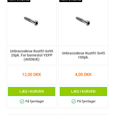
Unbracoskrue Rustfri 6x90
Unbracoskrue Rustfri 5x45
20pk. For barnestol YEPP
100pk.
(AVENUE)
12,00 DKK
4,00 DKK
LÆG I KURVEN
LÆG I KURVEN
check_circle
check_circle
På fjernlager
På fjernlager