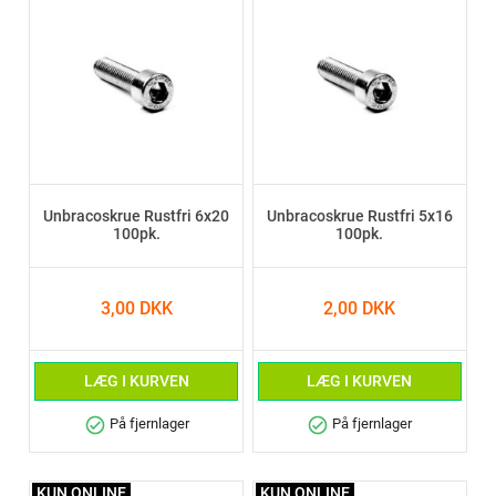
Unbracoskrue Rustfri 6x20
Unbracoskrue Rustfri 5x16
100pk.
100pk.
3,00 DKK
2,00 DKK
LÆG I KURVEN
LÆG I KURVEN
check_circle
check_circle
På fjernlager
På fjernlager
KUN ONLINE
KUN ONLINE