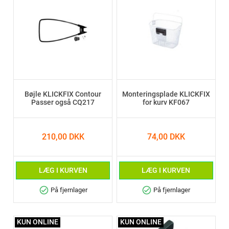
Bøjle KLICKFIX Contour
Monteringsplade KLICKFIX
Passer også CQ217
for kurv KF067
210,00 DKK
74,00 DKK
LÆG I KURVEN
LÆG I KURVEN
check_circle
check_circle
På fjernlager
På fjernlager
KUN ONLINE
KUN ONLINE