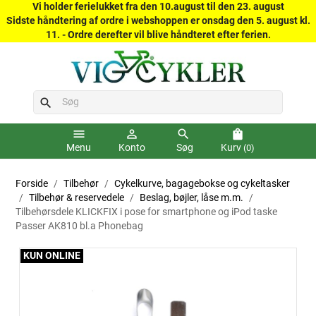
Vi holder ferielukket fra den 10.august til den 23. august
Sidste håndtering af ordre i webshoppen er onsdag den 5. august kl.
11. - Ordre derefter vil blive håndteret efter ferien.
search
menu
person_outline
search
shopping_bag
Menu
Konto
Søg
Kurv
(0)
Forside
Tilbehør
Cykelkurve, bagagebokse og cykeltasker
Tilbehør & reservedele
Beslag, bøjler, låse m.m.
Tilbehørsdele KLICKFIX i pose for smartphone og iPod taske
Passer AK810 bl.a Phonebag
KUN ONLINE