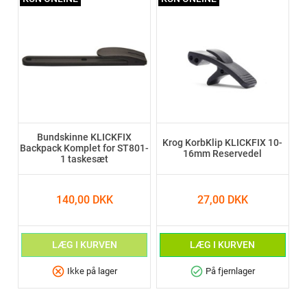
Bundskinne KLICKFIX
Krog KorbKlip KLICKFIX 10-
Backpack Komplet for ST801-
16mm Reservedel
1 taskesæt
140,00 DKK
27,00 DKK
LÆG I KURVEN
LÆG I KURVEN
cancel
check_circle
Ikke på lager
På fjernlager