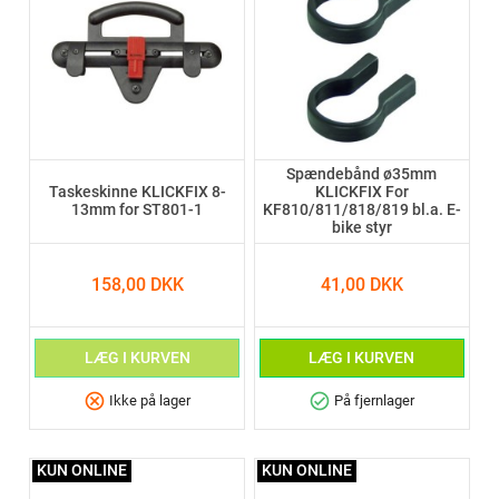
Spændebånd ø35mm
Taskeskinne KLICKFIX 8-
KLICKFIX For
13mm for ST801-1
KF810/811/818/819 bl.a. E-
bike styr
158,00 DKK
41,00 DKK
LÆG I KURVEN
LÆG I KURVEN
cancel
check_circle
Ikke på lager
På fjernlager
KUN ONLINE
KUN ONLINE