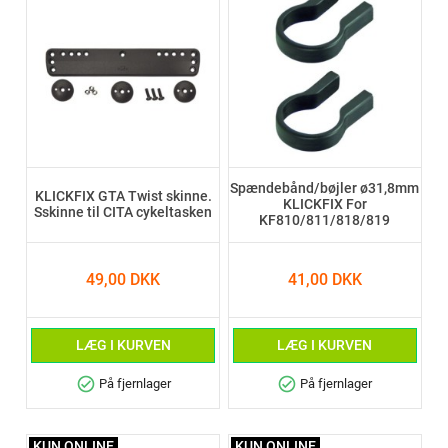
Spændebånd/bøjler ø31,8mm
KLICKFIX GTA Twist skinne.
KLICKFIX For
Sskinne til CITA cykeltasken
KF810/811/818/819
49,00 DKK
41,00 DKK
LÆG I KURVEN
LÆG I KURVEN
check_circle
check_circle
På fjernlager
På fjernlager
KUN ONLINE
KUN ONLINE