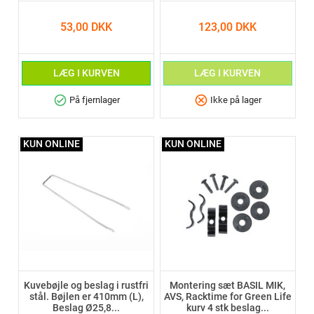
53,00 DKK
123,00 DKK
LÆG I KURVEN
LÆG I KURVEN
check_circle
cancel
På fjernlager
Ikke på lager
KUN ONLINE
KUN ONLINE
Kuvebøjle og beslag i rustfri
Montering sæt BASIL MIK,
stål. Bøjlen er 410mm (L),
AVS, Racktime for Green Life
Beslag Ø25,8...
kurv 4 stk beslag...