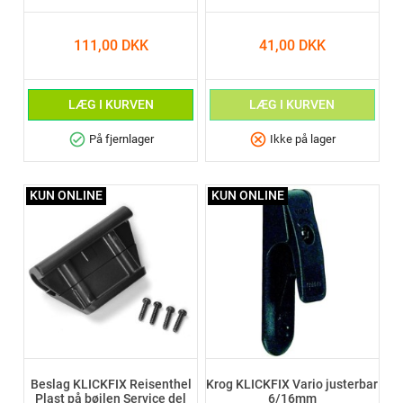
111,00 DKK
41,00 DKK
LÆG I KURVEN
LÆG I KURVEN
check_circle
cancel
På fjernlager
Ikke på lager
KUN ONLINE
KUN ONLINE
Beslag KLICKFIX Reisenthel
Krog KLICKFIX Vario justerbar
Plast på bøjlen Service del
6/16mm