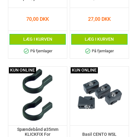
70,00 DKK
27,00 DKK
LÆG I KURVEN
LÆG I KURVEN
check_circle
check_circle
På fjernlager
På fjernlager
KUN ONLINE
KUN ONLINE
Spændebånd ø35mm
KLICKFIX For
Basil CENTO WSL