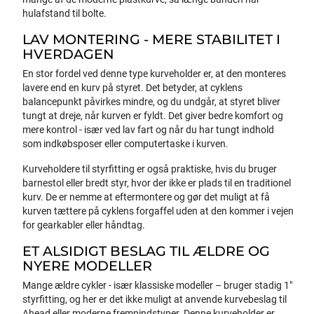
hulafstand til bolte.
LAV MONTERING - MERE STABILITET I
HVERDAGEN
En stor fordel ved denne type kurveholder er, at den monteres
lavere end en kurv på styret. Det betyder, at cyklens
balancepunkt påvirkes mindre, og du undgår, at styret bliver
tungt at dreje, når kurven er fyldt. Det giver bedre komfort og
mere kontrol - især ved lav fart og når du har tungt indhold
som indkøbsposer eller computertaske i kurven.
Kurveholdere til styrfitting er også praktiske, hvis du bruger
barnestol eller bredt styr, hvor der ikke er plads til en traditionel
kurv. De er nemme at eftermontere og gør det muligt at få
kurven tættere på cyklens forgaffel uden at den kommer i vejen
for gearkabler eller håndtag.
ET ALSIDIGT BESLAG TIL ÆLDRE OG
NYERE MODELLER
Mange ældre cykler - især klassiske modeller – bruger stadig 1"
styrfitting, og her er det ikke muligt at anvende kurvebeslag til
Ahead eller moderne frempindstyper. Denne kurveholder er