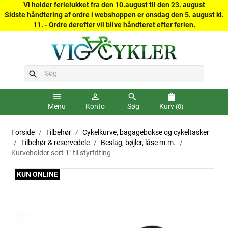
Vi holder ferielukket fra den 10.august til den 23. august
Sidste håndtering af ordre i webshoppen er onsdag den 5. august kl.
11. - Ordre derefter vil blive håndteret efter ferien.
search
menu
person_outline
search
shopping_bag
Menu
Konto
Søg
Kurv
(0)
Forside
Tilbehør
Cykelkurve, bagagebokse og cykeltasker
Tilbehør & reservedele
Beslag, bøjler, låse m.m.
Kurveholder sort 1" til styrfitting
KUN ONLINE