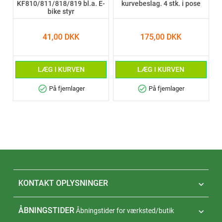
KF810/811/818/819 bl.a. E-
kurvebeslag. 4 stk. i pose
bike styr
41,00 DKK
175,00 DKK
LÆG I KURVEN
LÆG I KURVEN
check_circle
check_circle
På fjernlager
På fjernlager
KONTAKT OPLYSNINGER

ÅBNINGSTIDER
Åbningstider for værksted/butik
