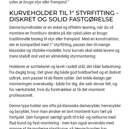
uden at bruge styr eller frempind."
KURVEHOLDER TIL 1" STYRFITTING -
DISKRET OG SOLID FASTGØRELSE
Denne kurveholder er en enkel og effektiv løsning, når du vil
montere en frontkurv direkte på din cykel uden at bruge
traditionelle beslag til styr eller frempind. Med en konstruktion,
der er kompatibel med 1" styrfitting, passer den til mange
klassiske og citybike-modeller, hvor kurven skal sidde lavere og
mere stabilt end ved en almindelig styrmontering.
Holderen er sortlakeret og lavet i solidt stål, der tåler belastning
fra daglig brug. Det giver dig både god holdbarhed og et diskret
udtryk, som passer til de fleste cykler. Det enkle design gør
monteringen overskuelig - både for dig, der selv skruer lidt, og
for værkstedet, hvis du foretrækker at få det monteret
professionelt.
Denne type holder ses ofte på klassiske damecykler, herrecykler
og bycykler, hvor man ønsker en lavt monteret kurv tæt på
forhjulet. Den fungerer særligt godt til tråd- og netkurve med
flad bund og fast montering - men kan også anvendes med
mange af de moderne plastkurve, så længe bunden har